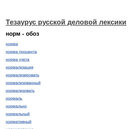
Тезаурус русской деловой лексики
норм - обоз
норма
норма процента
норма учета
нормализация
нормализировать
нормализованный
нормализовать
нормаль
нормально
нормальный
нормативный