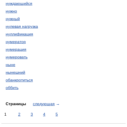
нуждающийся
нужно
нужный
нулевая нагрузка
нуллификация
нумератор
нумерация
нумеровать
ныне
нынешний
обанкротиться
оббить
Страницы
следующая
→
1
2
3
4
5