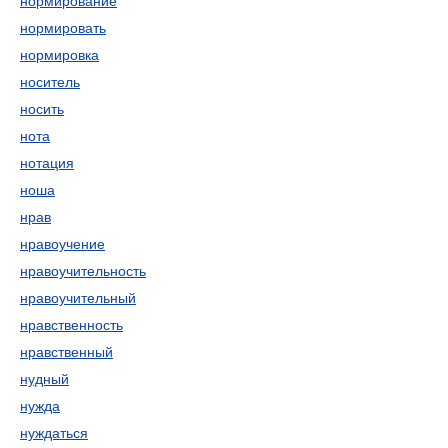
нормирование
нормировать
нормировка
носитель
носить
нота
нотация
ноша
нрав
нравоучение
нравоучительность
нравоучительный
нравственность
нравственный
нудный
нужда
нуждаться